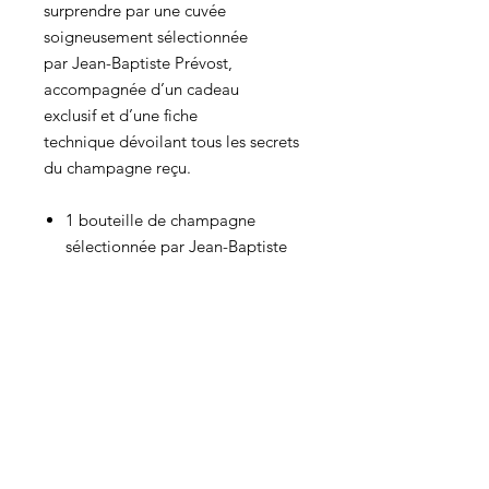
surprendre par une cuvée
soigneusement sélectionnée
par Jean-Baptiste Prévost,
accompagnée d’un cadeau
exclusif et d’une fiche
technique dévoilant tous les secrets
du champagne reçu.
1 bouteille de champagne
sélectionnée par Jean-Baptiste
Prévost.
1 fiche technique détaillant les
caractéristiques de la cuvée.
1 cadeau exclusif en lien avec
l’univers du champagne.
Deux formules au choix :
• Paiement mensuel : 35€ / mois