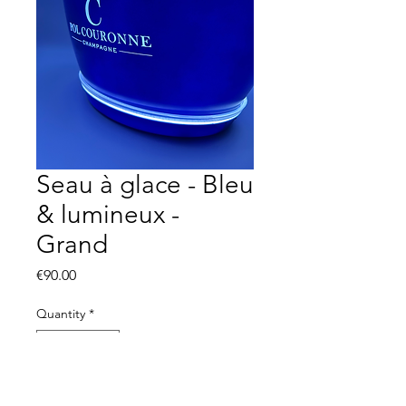
Seau à glace - Bleu
& lumineux -
Grand
Price
€90.00
Quantity
*
Add to Cart