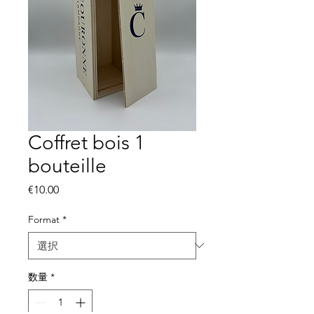
Coffret bois 1
bouteille
価
€10.00
格
Format
*
数量
*