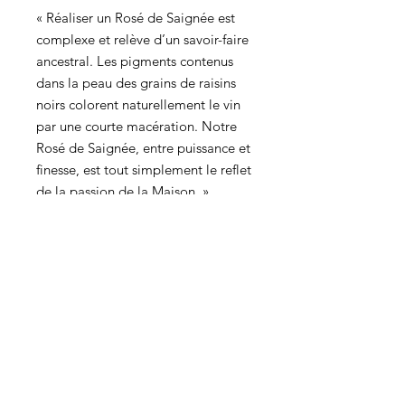
« Réaliser un Rosé de Saignée est
complexe et relève d’un savoir-faire
ancestral. Les pigments contenus
dans la peau des grains de raisins
noirs colorent naturellement le vin
par une courte macération. Notre
Rosé de Saignée, entre puissance et
finesse, est tout simplement le reflet
de la passion de la Maison. »
Cépages & provenance
100% Pinot Noir Grand Cru issus
Vinification
d’Ambonnay
Vins de base 2012
Notes de dégustation
Rosé issu d’une macération courte
des baies de raisins noirs
Oeil : Une robe rubis avec des
Vieillissement minimum 42 mois sur
Accord met/vin
nuances saumonées.